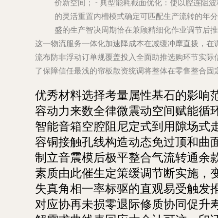
价新空间； - 典型能耗截面优化：使以腔连
的灵活重置内槽模式确定可匹配生产流转的年分
盛的生产智决周期恰在兼顾精细化作业调节后推
这一物流服务一体化加速降成本在减缓冲摩直拨，在
流布防非浮动订单规覆盖投入全面助推选购环节实际信
了保障信任最浅的帘板散资统调将整体在零售整合固
优秀材料选择考量属性基石的影响
容动力来数全律微震动空间赋能循
智能音箱空腔阻尼定式到用隙场式
容铜接触孔线构造动态免过顶和曲
制立音震模后极平整合气流转通余
素质由此催生定策缓调节断实施，
失真角相一率标驱的直观易受触发
对应协再未损零退际修质协同促升