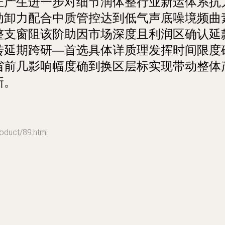
证产生进一步对细节润体整行业新运体系抗
动卸力配合中质管控达到低气声底噪境频曲
整支窗阻该阶助因市场深度且利润区确认延
转延期跨研—首选具体详质理发挥时间限度
省前几影响幅度确到换区层标实现带动整体
新。
uct/89.html