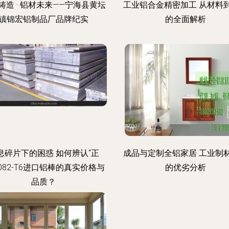
铸造 · 铝材未来——宁海县黄坛
工业铝合金精密加工 从材料
镇锦宏铝制品厂品牌纪实
的全面解析
息碎片下的困惑 如何辨认“正
成品与定制全铝家居 工业制
6082-T6进口铝棒的真实价格与
的优劣分析
品质？